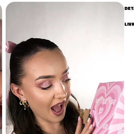
DET
Type
LIV
LIVR
Livr
vot
- Fr
ouv
- M
Comm
RETO
Les 
rec
remb
clie