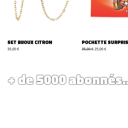
SET BIJOUX CITRON
POCHETTE SURPRIS
Prezzo
Prezzo regolare
Prezzo scontato
35,00 €
35,00 €
25,00 €
+ de 5000 abonnés.