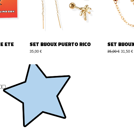
E ETE
SET BIJOUX PUERTO RICO
SET BIJOU
Prezzo
Prezzo regolare
Prezzo 
35,00 €
35,00 €
31,50 €
..