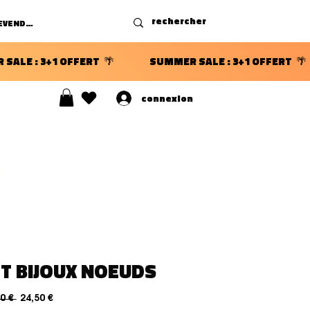
DEVENIR REVENDEUR
connexion
S ⭐
T BIJOUX NOEUDS
Prezzo regolare
Prezzo scontato
0 € 
24,50 €