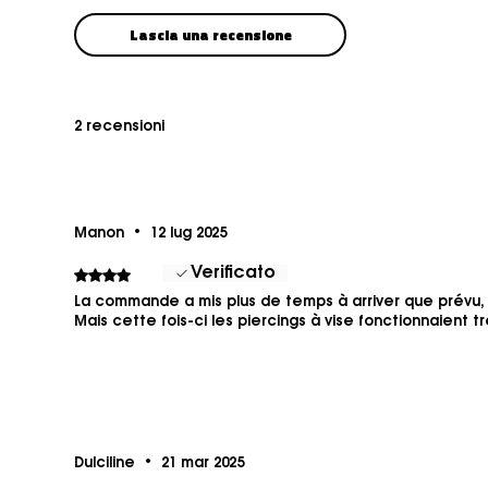
Lascia una recensione
2 recensioni
Manon
•
12 lug 2025
Verificato
Valutazione 4 stelle su 5.
La commande a mis plus de temps à arriver que prévu,
Mais cette fois-ci les piercings à vise fonctionnaient très
Dulciline
•
21 mar 2025