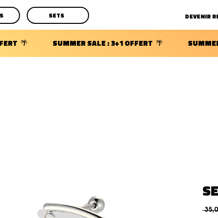
S
SETS
DECOUVRIR LES POCHETTES SURPRISES BIJOUX D'OREILLE
SE
 35,0