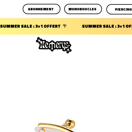
ABONNEMENT
MONOBOUCLES
PIERCING
SUMMER SALE : 3+1 OFFERT  🌴                 