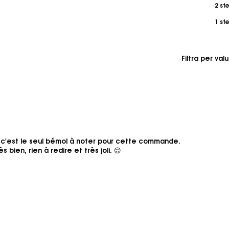
2 ste
1 ste
Filtra per val
 c'est le seul bémol à noter pour cette commande.
 bien, rien à redire et très joli. 😊