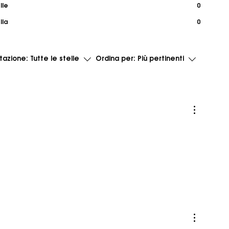
lle
0
lla
0
utazione:
Tutte le stelle
Ordina per:
Più pertinenti