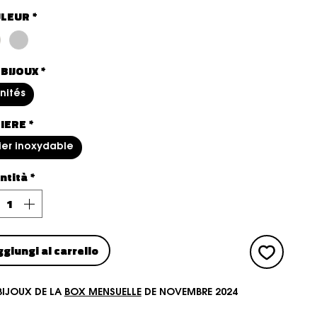
LEUR
*
 BIJOUX
*
unités
IERE
*
ier inoxydable
ntità
*
ggiungi al carrello
BIJOUX DE LA
BOX MENSUELLE
DE NOVEMBRE 2024