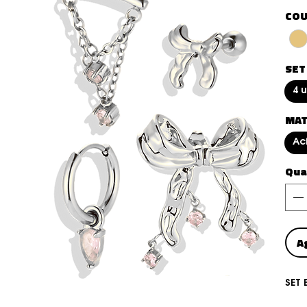
COU
SET
4 
MAT
Ac
Qua
A
SET 