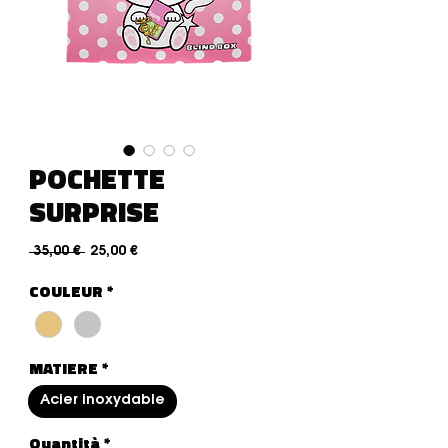
POCHETTE
SURPRISE
Prezzo regolare
Prezzo scontato
 35,00 € 
25,00 €
COULEUR
*
MATIERE
*
Acier inoxydable
Quantità
*