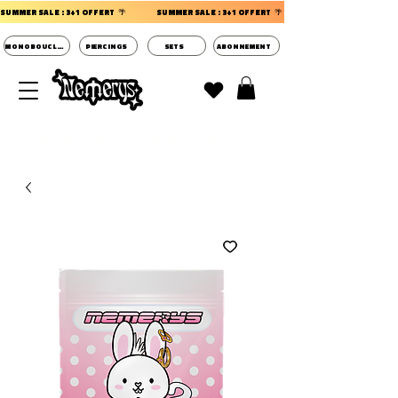
SUMMER SALE : 3+1 OFFERT  🌴                 
MONOBOUCLES
PIERCINGS
SETS
ABONNEMENT
DECOUVRIR LES POCHETTES SURPRISES BIJOUX
D'OREILLES ⭐