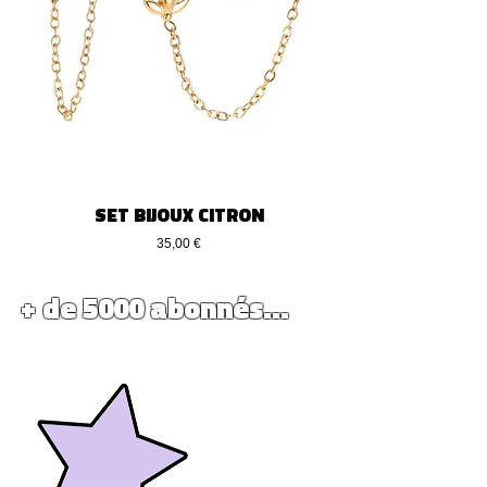
SET BIJOUX CITRON
Prezzo
35,00 €
+ de 5000 abonnés...