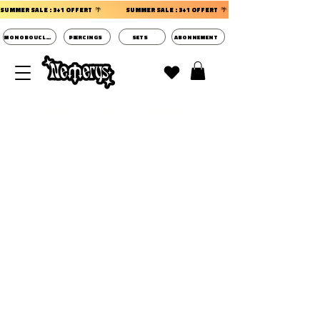
SUMMER SALE : 3+1 OFFERT  🌴                 
MONOBOUCLES
PIERCINGS
SETS
ABONNEMENT
DECOUVRIR LES POCHETTES SURPRISES BIJOUX
D'OREILLES ⭐